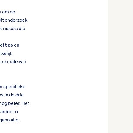
k om de
Dit onderzoek
 risico's die
t tips en
stijl.
ere mate van
n specifieke
 in de drie
nog beter. Het
ardoor u
ganisatie.