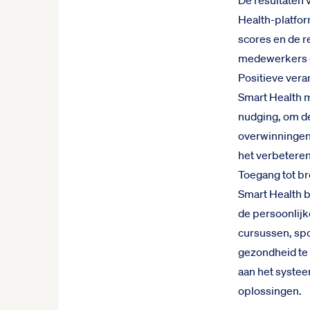
De resultaten
Health-platfor
scores en de re
medewerkers e
Positieve vera
Smart Health 
nudging, om de
overwinningen.
het verbetere
Toegang tot b
Smart Health b
de persoonlijk
cursussen, spo
gezondheid te
aan het systee
oplossingen.