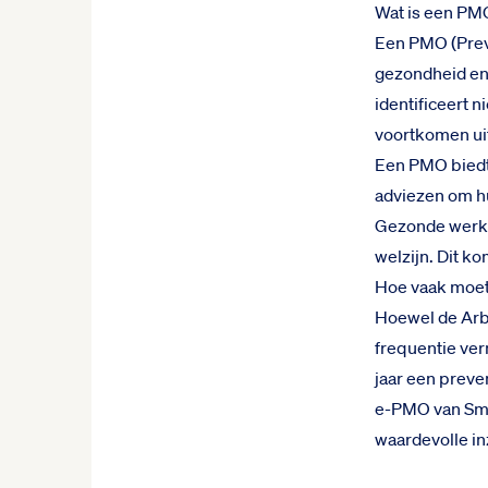
Wat is een PMO
Een PMO (Prev
gezondheid en
identificeert n
voortkomen uit
Een PMO biedt 
adviezen om hu
Gezonde werkn
welzijn. Dit k
Hoe vaak moe
Hoewel de Arbo
frequentie ve
jaar een preve
e-PMO van Sma
waardevolle in