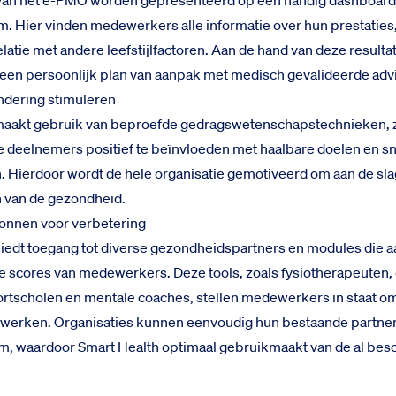
 van het e-PMO worden gepresenteerd op een handig dashboard
m. Hier vinden medewerkers alle informatie over hun prestaties,
latie met andere leefstijlfactoren. Aan de hand van deze resulta
en persoonlijk plan van aanpak met medisch gevalideerde adv
ndering stimuleren
maakt gebruik van beproefde gedragswetenschapstechnieken, 
 deelnemers positief te beïnvloeden met haalbare doelen en sn
 Hierdoor wordt de hele organisatie gemotiveerd om aan de sla
n van de gezondheid.
ronnen voor verbetering
iedt toegang tot diverse gezondheidspartners en modules die a
e scores van medewerkers. Deze tools, zoals fysiotherapeuten, 
rtscholen en mentale coaches, stellen medewerkers in staat om
 werken. Organisaties kunnen eenvoudig hun bestaande partne
m, waardoor Smart Health optimaal gebruikmaakt van de al bes