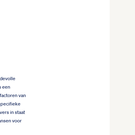
devolle
s een
jlfactoren van
pecifieke
vers in staat
ansen voor