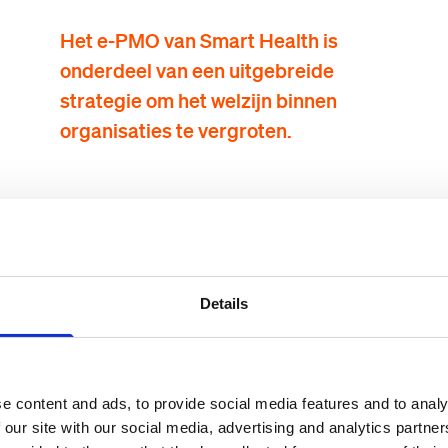
Het e-PMO van Smart Health is
onderdeel van een uitgebreide
strategie om het welzijn binnen
organisaties te vergroten.
van het e-PMO van Smart Health
Smart Health is meer dan alleen een preventief medisch onder
een uitgebreide strategie om het welzijn binnen organisaties te
gitaal uitgevoerd en vindt volledig online plaats, waardoor het s
Details
an traditionele PMO's. Het voldoet aan de wettelijke PMO-eisen 
 gezondheidsrisico's van medewerkers in kaart.
e content and ads, to provide social media features and to analy
 our site with our social media, advertising and analytics partn