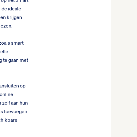
 op het Smart
 de ideale
ten krijgen
iezen.
zoals smart
elle
g te gaan met
ansluiten op
online
 zelf aan hun
rs toevoegen
chikbare