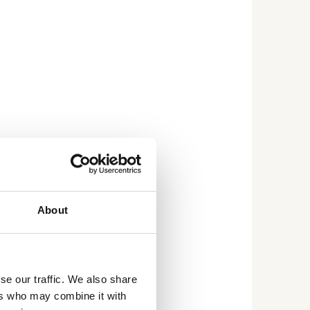
zoek. Het is
 vergroten. Het
neller en
About
en brengt
se our traffic. We also share
ers who may combine it with