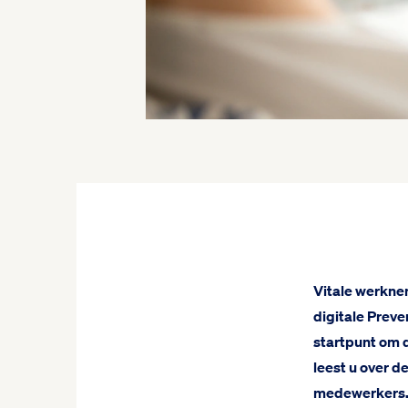
Vitale werknem
digitale Prev
startpunt om d
leest u over d
medewerkers