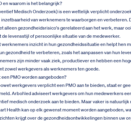
 en waarom is het belangrijk?
entief Medisch Onderzoek) is een wettelijk verplicht onderzoe
 inzetbaarheid van werknemers te waarborgen en verbeteren. 
iet alleen gezondheidsrisico's gerelateerd aan het werk, maar ook
 de levensstijl of persoonlijke situatie van de medewerker.
werknemers inzicht in hun gezondheidssituatie en helpt hen me
n gezondheid te verbeteren, zoals het aanpassen van hun levens
emers zijn minder vaak ziek, productiever en hebben een hog
omt zowel werkgevers als werknemers ten goede.
t een PMO worden aangeboden?
wet werkgevers verplicht een PMO aan te bieden, staat er gee
rmeld. ArboNed adviseert werkgevers om hun medewerkers eens
ntief medisch onderzoek aan te bieden. Maar vaker is natuurlijk 
rt Health kan op elk gewenst moment worden aangeboden, wa
zichten krijgt over de gezondheidsontwikkelingen binnen uw or