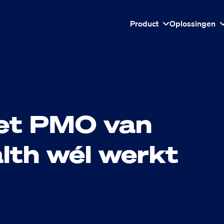
Product
Oplossingen
et PMO van
lth wél werkt