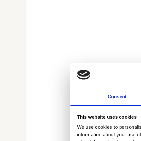
De voordelen 
Het e-PMO van 
onderdeel van 
e-PMO wordt di
Consent
accurater is d
nauwkeurig de
This website uses cookies
We use cookies to personalis
information about your use of