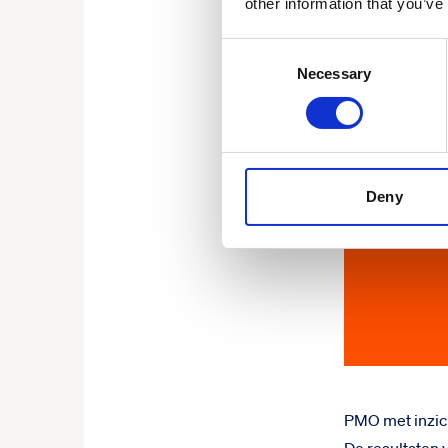
other information that you’ve
Consent
Necessary
Selection
Deny
PMO met inzic