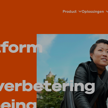
Product
Oplossingen
tform
lverbetering
being