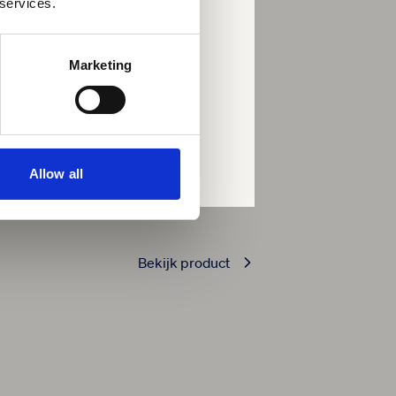
 services.
Marketing
lijke vragenlijsten volgt een
gezondheid, veerkracht en
oonlijk advies voor de
Allow all
npak voor de gehele
Bekijk product