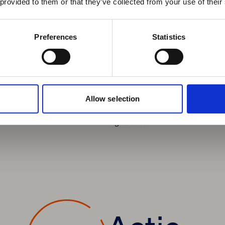
 provided to them or that they’ve collected from your use of their
E-mail
*
Advies
Preferences
Statistics
Uit het e-PMO en de wetenschappe
Verzenden
medisch gevalideerd advies hoe 
werkdruk te verbeteren. Een pers
Allow selection
medewerker, én een plan van aa
organisatie.