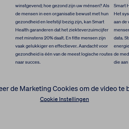
winstgevend; hoe gezond zijn uw ménsen? Als
Smart H
de mensen in een organisatie bewust met hun
Het sys
gezondheid en leefstijl bezig zijn, kan Smart
aan de 
Health garanderen dat het ziekteverzuimcijfer
mensen 
met minstens 20% daalt. En fitte mensen zijn
data. S
vaak gelukkiger en effectiever. Aandacht voor
energie
gezondheid is één van de meest logische routes
de mede
naar succes.
die aan
er de Marketing Cookies om de video te 
Cookie Instellingen