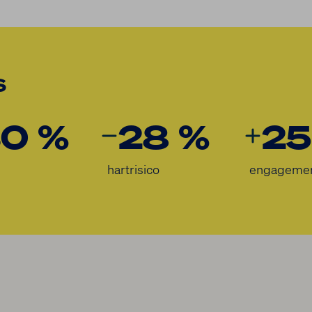
s
0 %
28 %
25
hartrisico
engageme