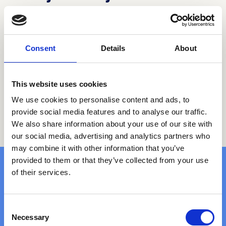
Ik meld me aan
als health partner van Smart Health en
profiteer van:
gratis exposure
Consent
Details
About
snelgroeiende klantenkring
een betrouwbaar en kwalitatief e-healthplatform
This website uses cookies
inspirerend netwerk van gelijkgestemden
bijdrage aan preventie
We use cookies to personalise content and ads, to
provide social media features and to analyse our traffic.
We also share information about your use of our site with
our social media, advertising and analytics partners who
may combine it with other information that you’ve
provided to them or that they’ve collected from your use
of their services.
Consent
Necessary
Selection