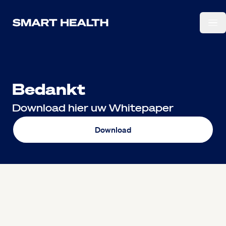
Ga naar de hoofdinhoud.
Bedankt
Download hier uw Whitepaper
Download