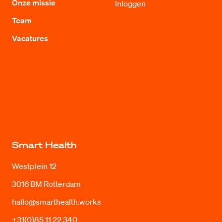
Onze missie
Inloggen
Team
Vacatures
Smart Health
Westplein 12
3016 BM Rotterdam
hallo@smarthealth.works
+31(0)85 11 22 340