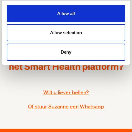
Allow all
Allow selection
Interesse in een demo van
Deny
het Smart Health platform?
Wilt u liever bellen?
Of stuur Suzanne een Whatsapp