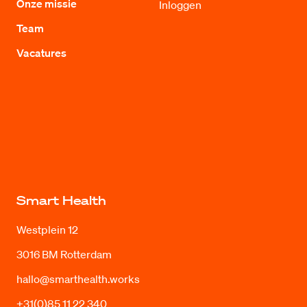
Onze missie
Inloggen
Team
Vacatures
Smart Health
Westplein 12
3016 BM Rotterdam
hallo@smarthealth.works
+31(0)85 11 22 340