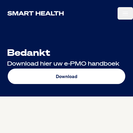
Ga naar de hoofdinhoud.
Bedankt
Download hier uw e-PMO handboek
Download