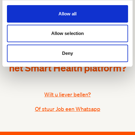
Allow all
Allow selection
Interesse in een demo van
Deny
het Smart Health platform?
Wilt u liever bellen?
Of stuur Job een Whatsapp