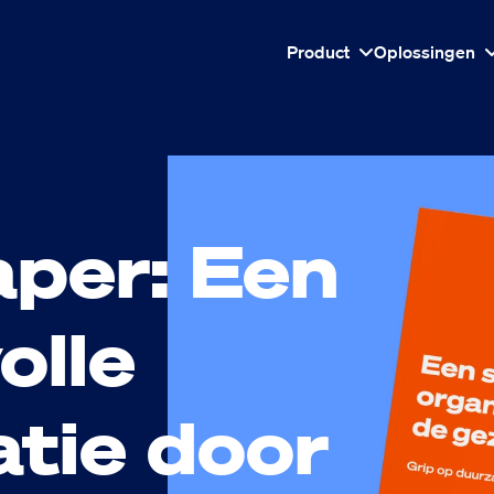
Product
Oplossingen
per: Een
olle
atie door