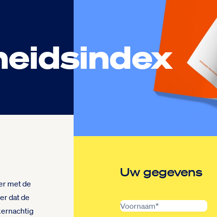
eidsindex
Uw gegevens
er met de
er dat de
kernachtig