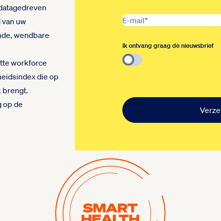
 datagedreven
d van uw
nde, wendbare
Ik ontvang graag de nieuwsbrief
itte workforce
heidsindex die op
 brengt.
 op de
Verz