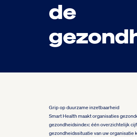
de
gezondh
Grip op duurzame inzetbaarheid
Smart Health maakt organisaties gezond
gezondheidsindex: één overzichtelijk cijf
gezondheidssituatie van uw organisatie 