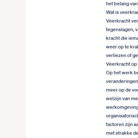
het belang van
Wat is veerkra
Veerkracht ver
tegenslagen, ve
kracht die iema
weer op te kra
verliezen of g
Veerkracht op
Op het werk be
veranderingen 
meer op de voo
welzijn van me
werkomgeving v
organisatoris
factoren zijn
met strakke de