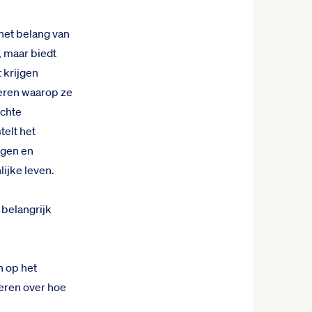
 het belang van
, maar biedt
 krijgen
ceren waarop ze
ichte
telt het
ogen en
lijke leven.
 belangrijk
n op het
eren over hoe