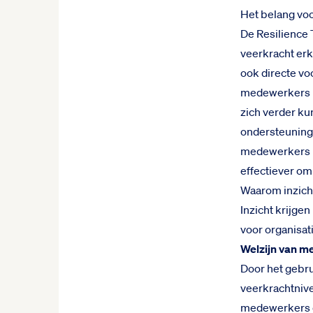
Het belang vo
De Resilience 
veerkracht erk
ook directe vo
medewerkers in
zich verder ku
ondersteuning t
medewerkers in
effectiever om
Waarom inzicht
Inzicht krijge
voor organisat
Welzijn van 
Door het gebru
veerkrachtniv
medewerkers o