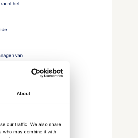
kracht het
ende
managen van
ctieverlies.
About
ren en nieuwe
 emotionele
se our traffic. We also share
ers who may combine it with
en hogere