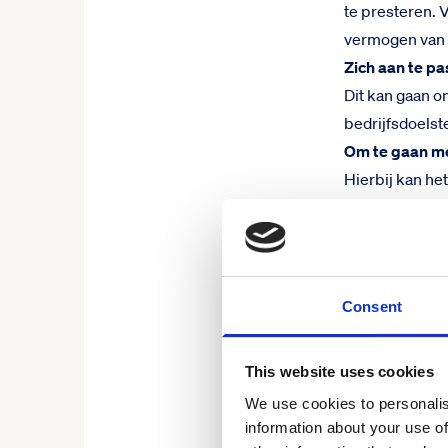
te presteren. 
vermogen van
Zich aan te p
Dit kan gaan 
bedrijfsdoelst
Om te gaan m
Hierbij kan he
conflicten.
Te herstellen
Dit kan variëre
Te leren en gr
Consent
Hierbij gaat h
vaardigheden 
This website uses cookies
Waarom veerkr
Het bevordere
We use cookies to personalis
information about your use of
gezondheid va