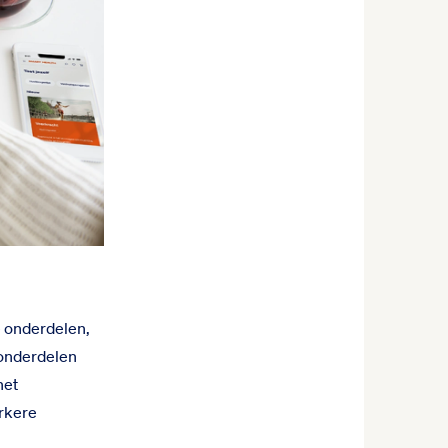
e onderdelen,
 onderdelen
het
erkere