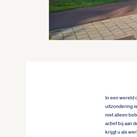
In een wereld 
uitzondering i
niet alleen be
actief bij aan 
krijgt u als we