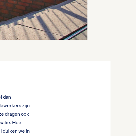
el dan
dewerkers zijn
 ze dragen ook
isatie. Hoe
el duiken we in