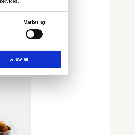
 services.
ere
eerkrachtige
Marketing
iedt Smart
st (CD-RISC),
ht van een
Allow all
tiviteit van
en.