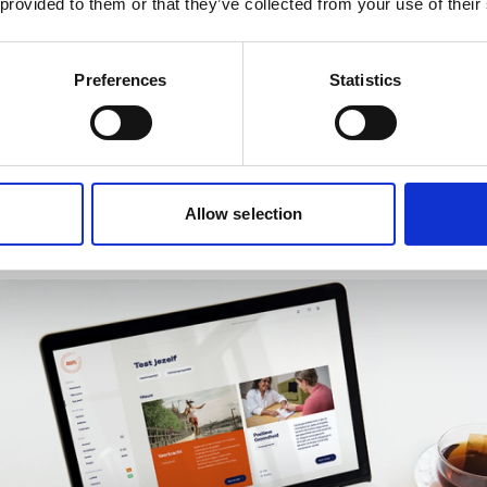
 provided to them or that they’ve collected from your use of their
en efficiëntie, betere prestaties, minder ziekteverzuim, een bet
tussen teams en een positieve werkcultuur. Kortom: aan een v
Preferences
Statistics
ten
ht van individuen en van een organisatie in kaart te brengen, b
ience Test aan. Dit is feitelijk de Connor Davidson Resilience Te
ppelijk gevalideerd psychometrisch instrument om de veerkrac
Allow selection
oordelen. Deze test werd in 2003 ontwikkeld met als doel de effec
terventies te meten en de aard van veerkracht beter te begrijp