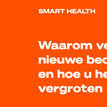
Ga naar de hoofdinhoud.
Ga naar de taal selector.
Waarom ve
nieuwe bedr
en hoe u h
vergroten