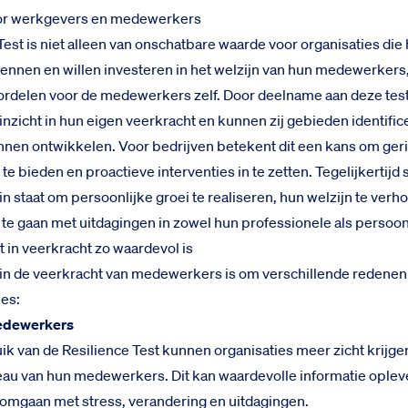
or werkgevers en medewerkers
Test is niet alleen van onschatbare waarde voor organisaties die
ennen en willen investeren in het welzijn van hun medewerkers
ordelen voor de medewerkers zelf. Door deelname aan deze test
zicht in hun eigen veerkracht en kunnen zij gebieden identifi
nnen ontwikkelen. Voor bedrijven betekent dit een kans om ger
e bieden en proactieve interventies in te zetten. Tegelijkertijd s
 staat om persoonlijke groei te realiseren, hun welzijn te verh
 te gaan met uitdagingen in zowel hun professionele als persoon
 in veerkracht zo waardevol is
n in de veerkracht van medewerkers is om verschillende redenen
ies:
medewerkers
ik van de Resilience Test kunnen organisaties meer zicht krijge
eau van hun medewerkers. Dit kan waardevolle informatie oplev
mgaan met stress, verandering en uitdagingen.