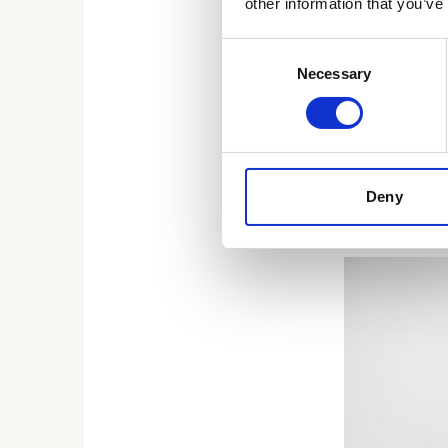
other information that you’ve
productiviteit 
samenwerking 
Consent
organisatie.
Necessary
Selection
Veerkracht me
Om de veerkrac
Health de Resil
hét wetenscha
Deny
individu te be
behandelingsin