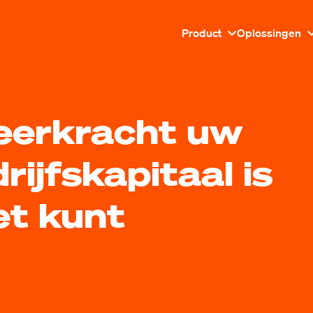
Product
Oplossingen
erkracht uw
ijfskapitaal is
et kunt