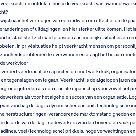
 veerkracht en ontdekt u hoe u de veerkracht van uw medewerke
cht?
wijst naar het vermogen van een individu om effectief om te ga
randeringen of uitdagingen, en hier sterker uit te komen. Het is 
nd in staat stelt zich aan te passen aan moeilijke situaties en n
bbelen. In privésituaties helpt veerkracht mensen om persoonlij
ezondheidsproblemen te overwinnen en draagt het bij aan emoti
 de werkvloer
vordert veerkracht de capaciteit om met werkdruk, organisato
en tegenslagen om te gaan. Veerkracht is de afgelopen jaren d
rgrond getreden als een cruciale eigenschap voor zowel het pe
dewerkers als voor het algehele succes van een organisatie. Lo
an vandaag de dag is dynamischer dan ooit: technologische in
che herstructureringen, veranderende marktomstandigheden en
 aan de orde van de dag. medewerkers worden bovendien vaak g
adlines, veel (technologische) prikkels, hoge verwachtingen e