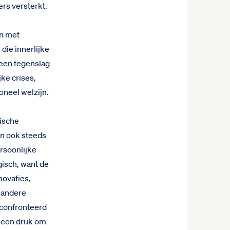
rs versterkt.
an met
die innerlijke
a een tegenslag
ke crises,
oneel welzijn.
rische
an ook steeds
rsoonlijke
gisch, want de
novaties,
 andere
econfronteerd
n een druk om