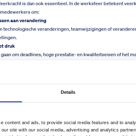
Veerkracht is dan ook essentieel. In de werksfeer betekent veer
 medewerkers om:
assen aan verandering
om technologische veranderingen, teamwijzigingen of verander
ellingen.
et druk
t gaan om deadlines, hoge prestatie- en kwaliteitseisen of het 
 van tegenslagen
n van kleine fouten tot grotere projectfouten of zelfs baan- of fun
oeien
Details
et om het vermogen om feedback te verwerken, van fouten te le
te verwerven.
acht een speerpunt zou moeten zijn binnen elke organisatie
n van veerkracht op de werkvloer kan helpen om de mentale en
e content and ads, to provide social media features and to analy
 our site with our social media, advertising and analytics partn
n medewerkers te versterken en behouden. Dit draagt bij aan e