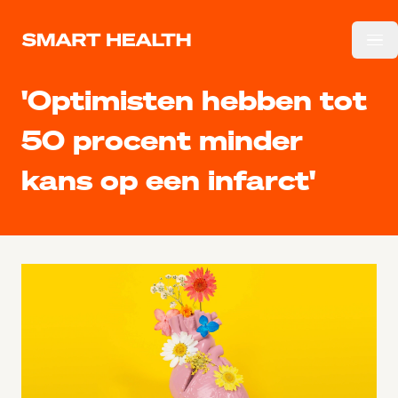
Ga naar de hoofdinhoud.
'Optimisten hebben tot
50 procent minder
kans op een infarct'