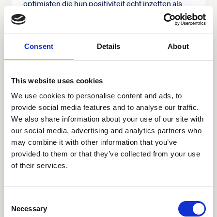
optimisten die hun positiviteit echt inzetten als
strategie in hun behandeling. Zo is er een man
met kanker die niet geopereerd kon worden,
maar zelf zo sterk geloofde dat die ingreep hem
Consent
Details
About
zou redden dat de chirurg uiteindelijk besloot
toch te opereren. En die man leeft nog."
This website uses cookies
We use cookies to personalise content and ads, to
provide social media features and to analyse our traffic.
"Het is wel zo dat
We also share information about your use of our site with
optimisten na een
our social media, advertising and analytics partners who
ernstige hartoperatie
may combine it with other information that you’ve
provided to them or that they’ve collected from your use
minder complicaties
of their services.
hebben en minder vaak in
het ziekenhuis worden
opgenomen." — Leonard
Consent
Necessary
Selection
Hofstra