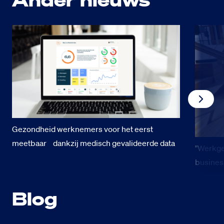
Gezondheid werknemers voor het eerst
meetbaar dankzij medisch gevalideerde data
"Werkge
busines
Blog