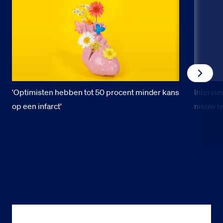
'Optimisten hebben tot 50 procent minder kans
Intervie
op een infarct'
nieuw l