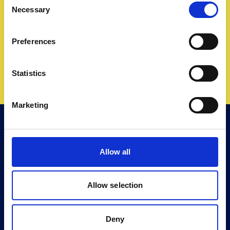
Aan de slag met
Necessary
Selection
leefstijlverbetering in uw
organisatie?
Preferences
Mail Jeroen Kastermans
Statistics
Marketing
Allow all
Allow selection
Deny
Ook interessant