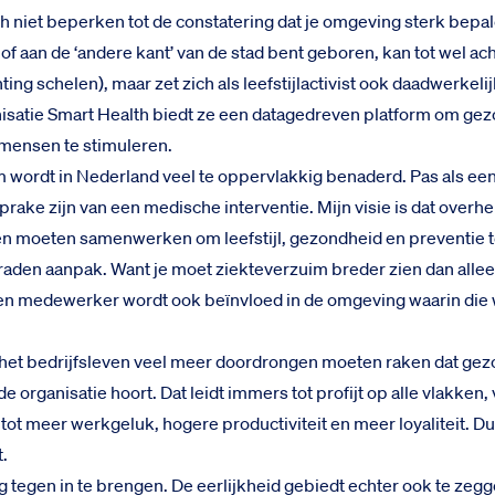
ch niet beperken tot de constatering dat je omgeving sterk bepale
 of aan de ‘andere kant’ van de stad bent geboren, kan tot wel ach
ng schelen), maar zet zich als leefstijlactivist ook daadwerkelij
isatie Smart Health biedt ze een datagedreven platform om ge
mensen te stimuleren.
 wordt in Nederland veel te oppervlakkig benaderd. Pas als ee
sprake zijn van een medische interventie. Mijn visie is dat over
en moeten samenwerken om leefstijl, gezondheid en preventie te
aden aanpak. Want je moet ziekteverzuim breder zien dan alle
een medewerker wordt ook beïnvloed in de omgeving waarin die 
het bedrijfsleven veel meer doordrongen moeten raken dat gez
e organisatie hoort. Dat leidt immers tot profijt op alle vlakken
tot meer werkgeluk, hogere productiviteit en meer loyaliteit. D
t.
ig tegen in te brengen. De eerlijkheid gebiedt echter ook te zegg