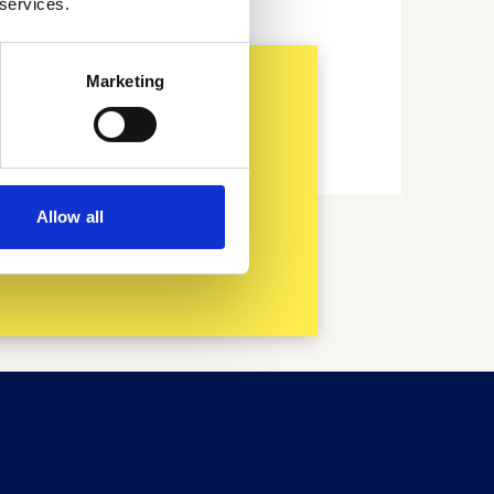
 services.
Marketing
als spreker of
averzoek?
Allow all
Mail Nicole Sanberg