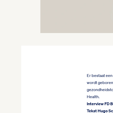
Er bestaat een
wordt geboren,
gezondheidstoe
Health.
Interview FD B
Tekst Hugo S