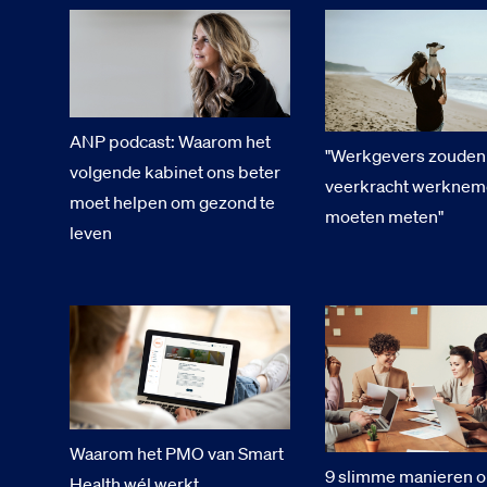
ANP podcast: Waarom het
"Werkgevers zouden
volgende kabinet ons beter
veerkracht werknem
moet helpen om gezond te
moeten meten"
leven
Waarom het PMO van Smart
9 slimme manieren 
Health wél werkt