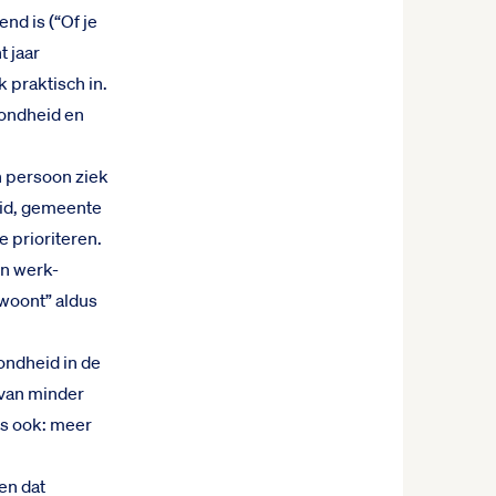
nd is (“Of je
t jaar
k praktisch in.
zondheid en
n persoon ziek
heid, gemeente
 prioriteren.
en werk-
woont” aldus
ondheid in de
, van minder
us ook: meer
en dat