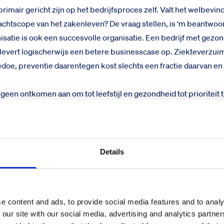
imair gericht zijn op het bedrijfsproces zelf. Valt het welbevin
chtscope van het zakenleven? De vraag stellen, is ‘m beantwoo
satie is ook een succesvolle organisatie. Een bedrijf met gezon
vert logischerwijs een betere businesscase op. Ziekteverzuim
 gedoe, preventie daarentegen kost slechts een fractie daarvan e
s geen ontkomen aan om tot leefstijl en gezondheid tot prioriteit 
 overheid via wetgeving bedrijven dwingt om gezondheid van 
t Preventief Medisch Onderzoek maakt tegenwoordig deel uit v
t voor de jongere generaties dat werkgeluk en gezondheid als
d onderdeel van de bedrijfscultuur worden ervaren. Medewerke
Details
aan een organisatie die hun welzijn serieus nemen.”
e content and ads, to provide social media features and to analy
 our site with our social media, advertising and analytics partn