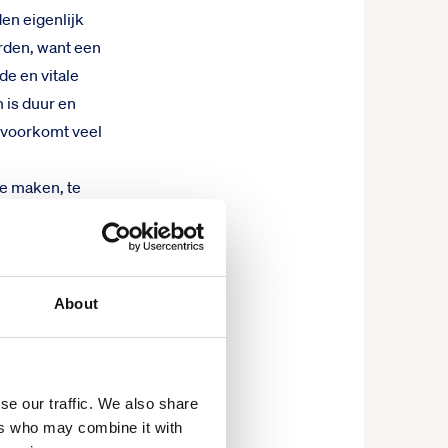
den eigenlijk
rden, want een
de en vitale
 is duur en
n voorkomt veel
te maken, te
werknemers te
an de Arbowet.
rs willen zich
About
se our traffic. We also share
ers who may combine it with