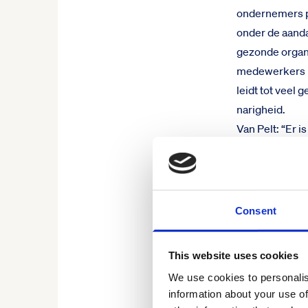
ondernemers pr
onder de aanda
gezonde organi
medewerkers le
leidt tot veel
narigheid.
Van Pelt: “Er i
meer omdat de
monitoren. He
Bovendien geld
vanzelfspreken
Consent
loyaal voelen 
This website uses cookies
We use cookies to personalis
information about your use of