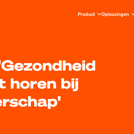
Product
Oplossingen
 'Gezondheid
t horen bij
erschap'