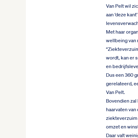
Van Pelt wil zi
aan ‘deze kant’
levensverwachti
Met haar organ
wellbeing van 
“Ziekteverzuim
wordt, kan er 
en bedrijfslev
Dus een 360 gr
gerelateerd, 
Van Pelt.
Bovendien zal 
haarvaten van d
ziekteverzuim 
omzet en wins
Daar valt wein