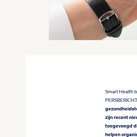
Smart Health 
PERSBERICHT R
gezondheidste
zijn recent ni
toegevoegd di
helpen organi