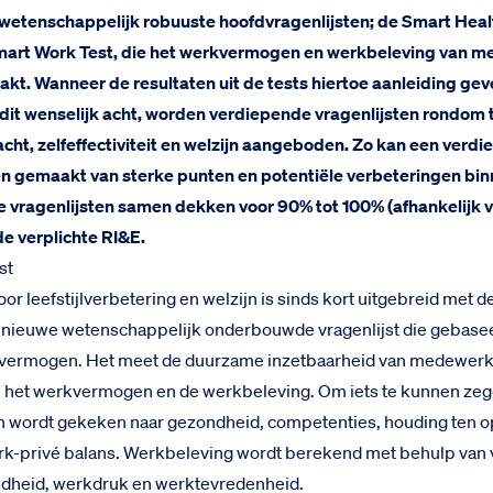
wetenschappelijk robuuste hoofdvragenlijsten; de Smart Healt
art Work Test, die het werkvermogen en werkbeleving van 
aakt. Wanneer de resultaten uit de tests hiertoe aanleiding ge
dit wenselijk acht, worden verdiepende vragenlijsten rondom 
acht, zelfeffectiviteit en welzijn aangeboden. Zo kan een verd
n gemaakt van sterke punten en potentiële verbeteringen bi
e vragenlijsten samen dekken voor 90% tot 100% (afhankelijk 
de verplichte RI&E.
st
oor leefstijlverbetering en welzijn is sinds kort uitgebreid met 
en nieuwe wetenschappelijk onderbouwde vragenlijst die gebasee
vermogen. Het meet de duurzame inzetbaarheid van medewerke
in het werkvermogen en de werkbeleving. Om iets te kunnen ze
wordt gekeken naar gezondheid, competenties, houding ten op
rk-privé balans. Werkbeleving wordt berekend met behulp van 
dheid, werkdruk en werktevredenheid.