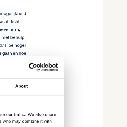
 mogelijkheid
cht” licht
tieve term,
, met behulp
rd.” Hoe hoger
e gaan en hoe
e score,
n te
 beter grip te
About
ken, dankzij
an 500 duizend
se our traffic. We also share
vies kunnen
ers who may combine it with
d daarom dat