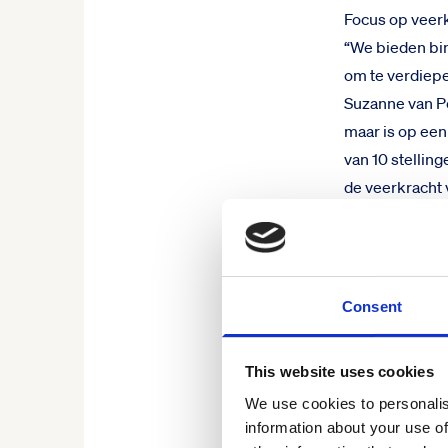
Focus op veer
“We bieden bin
om te verdiepe
Suzanne van Pe
maar is op ee
van 10 stelling
de veerkracht
lager de kwets
betekenteen ve
doorstaan. Voo
krijgen op (de
Consent
Data gedreven
“De grote krac
This website uses cookies
onze technolo
We use cookies to personalis
praktijk-cases
information about your use of
geven. Gezond