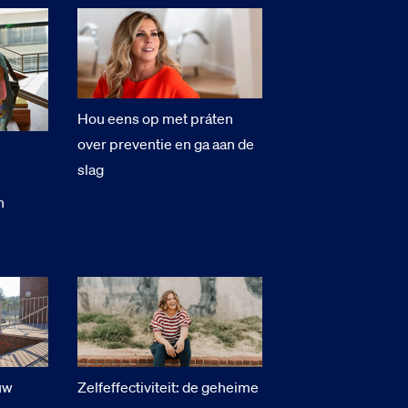
Hou eens op met práten
over preventie en ga aan de
n
slag
n
uw
Zelfeffectiviteit: de geheime