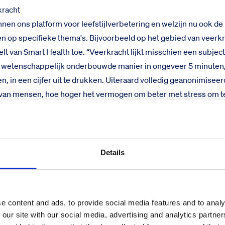
kracht
nen ons platform voor leefstijlverbetering en welzijn nu ook de
n op specifieke thema's. Bijvoorbeeld op het gebied van veerkra
lt van Smart Health toe. “Veerkracht lijkt misschien een subjec
n wetenschappelijk onderbouwde manier in ongeveer 5 minuten
en, in een cijfer uit te drukken. Uiteraard volledig geanonimisee
 van mensen, hoe hoger het vermogen om beter met stress om t
baarheid en het risico op het ontwikkelen van ziekte. Een hoger
erkrachtiger persoon die beter in staat is stressoren in het leve
r iedereen van belang, maar voor werkgevers ook een manier om
 kans op)ziekteverzuim.
Details
ht van Smart Health is dat we data heel intelligent kunnen gebrui
gische infrastructuur. Slimme algoritmen, gebaseerd op meer d
e content and ads, to provide social media features and to analy
, garanderen dat we een nauwkeurig en relevant persoonlijk ad
 our site with our social media, advertising and analytics partn
ere medewerkers betekenen vaak een gezonder bedrijf. Ik vin