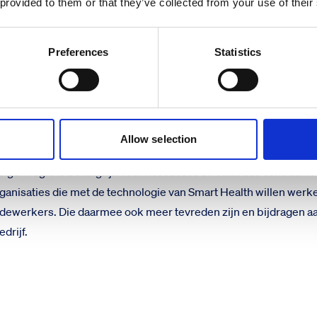
 provided to them or that they’ve collected from your use of their
switchmoeten maken van reactief naar proactief en moeten inv
et gebied van fysieke en mentale gezondheid. Smart Health bied
Preferences
Statistics
 de volle breedtemogelijk is.”
rzuimcijfer
en bij grote organisaties mooie resultaten geboekt. Het ziekte
 het hartrisico met 28% en de stress score neemt met 30% af. Dat
 gebruik van data waarmee relatief gemakkelijk veel mensen te
Allow selection
ieve, persoonlijke adviezen krijgen waarmee ze vervolgens zelf
igen regie is belangrijk voor het succes en staat dus centraal in
rganisaties die met de technologie van Smart Health willen werk
ewerkers. Die daarmee ook meer tevreden zijn en bijdragen a
edrijf.