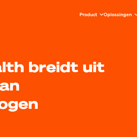
Product
Oplossingen
th breidt uit
van
ogen