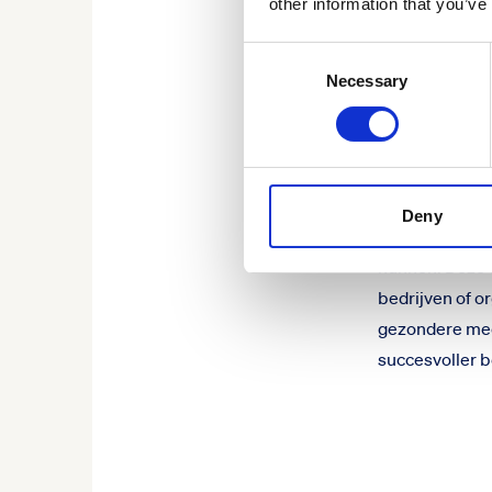
other information that you’ve
werkgevers de 
preventie op h
Consent
Necessary
waarmee dat in
Selection
Lager ziekteve
Inmiddels word
daalt met 20%,
danken aan het
Deny
bewezen effect
kunnen. Deze e
bedrijven of o
gezondere med
succesvoller b