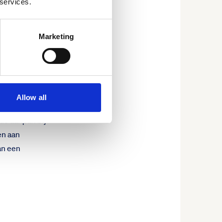
 services.
esteren in
t een tool
Marketing
verzuimcijfer
 succes is te
gelijk
Allow all
 aan de slag
 de aanpak bij
en aan
an een