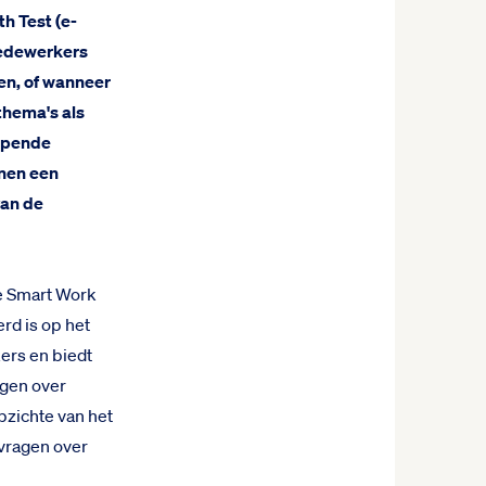
h Test (e-
medewerkers
ven, of wanneer
thema's als
iepende
nnen een
van de
de Smart Work
rd is op het
rs en biedt
ggen over
zichte van het
vragen over