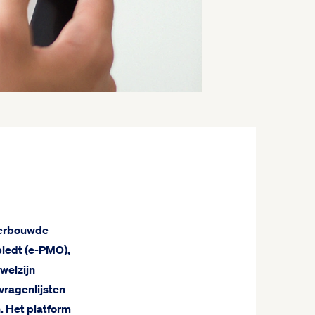
derbouwde
biedt (e-PMO),
 welzijn
vragenlijsten
 Het platform