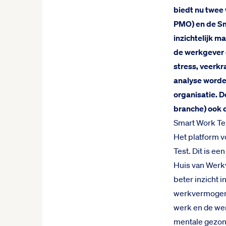
biedt nu twee 
PMO) en de Sm
inzichtelijk m
de werkgever 
stress, veerkr
analyse worde
organisatie. D
branche) ook 
Smart Work Te
Het platform v
Test. Dit is e
Huis van Werk
beter inzicht 
werkvermogen 
werk en de we
mentale gezon