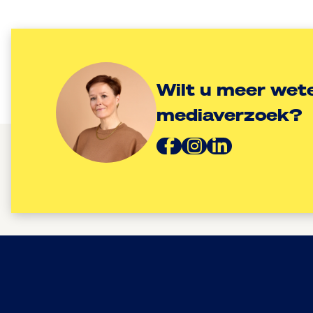
Wilt u meer wete
mediaverzoek?