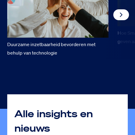
Hoe Smar
geven a
Duurzame inzetbaarheid bevorderen met
behulp van technologie
Alle insights en
nieuws