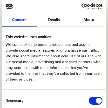
organisatie. Bij het activiteitenplan hoort ook een
begroting. Natuurlijk nemen wij u daarin mee en
zorgen we dat deze voldoet aan de
Consent
Details
About
subsidievoorwaarden. Zo hoeft u dat niet zelf uit
te zoeken.
3. Registreren als subsidieaanvrager
This website uses cookies
Klaar om de subsidieaanvraag in te dienen? Maak
We use cookies to personalise content and ads, to
dan eerst
een account
aan voor het
provide social media features and to analyse our traffic.
subsidieportaal van Uitvoering van Beleid,
We also share information about your use of our site with
onderdeel van het ministerie van Sociale Zaken
our social media, advertising and analytics partners who
may combine it with other information that you’ve
en Werkgelegenheid.
provided to them or that they’ve collected from your use
4. Subsidieaanvraag indienen
of their services.
Log in op het subsidieportaal met het account dat
u in de vorige stap heeft aangemaakt. In het
portaal vindt u het digitale aanvraagformulier voor
Consent
Necessary
Selection
de MDIEU-subsidie. Deze vult u in, en onderaan