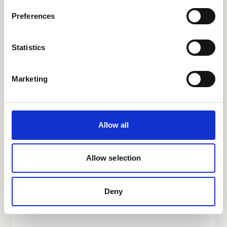
kunt u de bedrijfsanalyse, het activiteitenplan en
Preferences
de begroting die we samen hebben opgesteld als
bijlagen uploaden. Na 13 weken ontvangt u van
het ministerie bericht over de beslissing van de
Statistics
aanvraag.
Wacht niet te lang
Marketing
Let op: de MDIEU-subsidie is tijdelijk beschikbaar
en alleen in 2023 en 2024 aan te vragen. De
projectperiode mag uiterlijk tot 31 december
Allow all
2025 lopen. Wacht daarom niet te lang met het in
gang zetten van het stappenplan. Neem vandaag
nog contact op om uw organisatie extra voordelig
Allow selection
klaar te stomen voor de toekomst. Met gezonde,
gemotiveerde en duurzaam inzetbare
Deny
medewerkers.