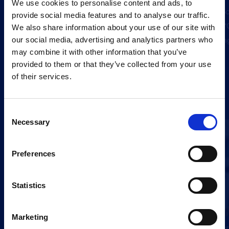
We use cookies to personalise content and ads, to
AFAS So
provide social media features and to analyse our traffic.
detox: 
We also share information about your use of our site with
schermg
our social media, advertising and analytics partners who
Niet ziek, wel beter: terugblik op een eerste
may combine it with other information that you’ve
editie vol inzichten
provided to them or that they’ve collected from your use
of their services.
Blog
Consent
Necessary
Selection
Preferences
Statistics
Digitale gezondheid op de werkvloer: minder
Marketing
Hoe Aar
prikkels, meer focus