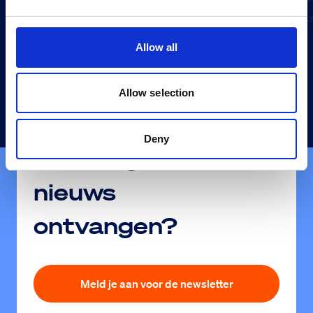
ondanks
Allow all
Allow selection
Deny
Alle insights en
nieuws
ontvangen?
Meld je aan voor de newsletter