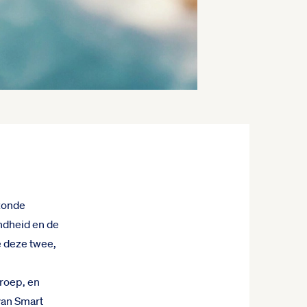
zonde
ondheid en de
 deze twee,
groep, en
 van Smart