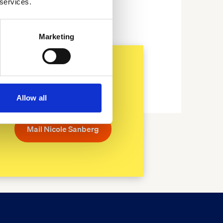
 services.
Marketing
 podcast
Allow all
ctieven'?
Mail Nicole Sanberg