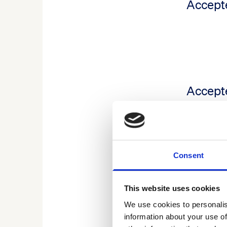
Accepte
Accepte
Praat mee!
Consent
Wiens ideeën o
of zorg? Of he
This website uses cookies
meningen en p
We use cookies to personalis
information about your use of