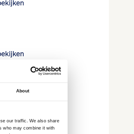
bekijken
bekijken
About
k op gezondheid
lende
se our traffic. We also share
ers who may combine it with