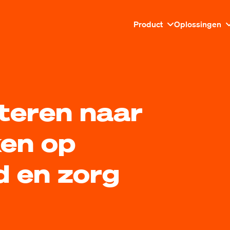
Product
Oplossingen
steren naar
ken op
d en zorg