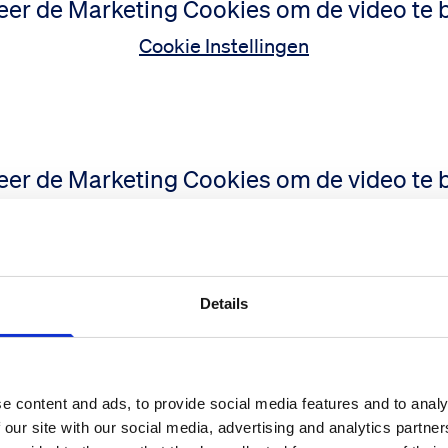
er de Marketing Cookies om de video te 
Cookie Instellingen
er de Marketing Cookies om de video te 
Cookie Instellingen
Details
f visie zou u wel eens willen horen? Heeft u zelf een frisse bli
eft u een gezondheidsonderwerp waarover u echt eens verschil
erspectieven op zou willen horen?
Laat het ons weten
!
e content and ads, to provide social media features and to analy
 our site with our social media, advertising and analytics partn