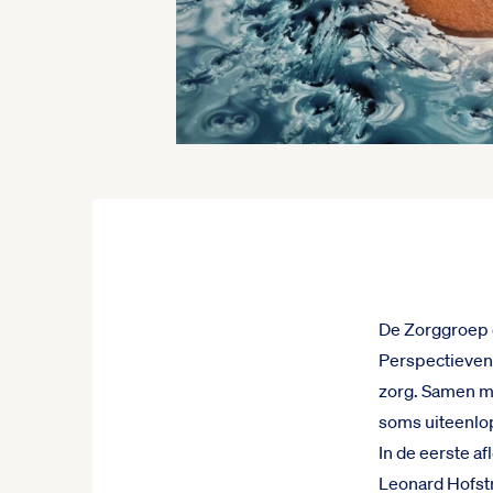
De Zorggroep 
Perspectieven'
zorg. Samen m
soms uiteenlo
In de eerste af
Leonard Hofstra