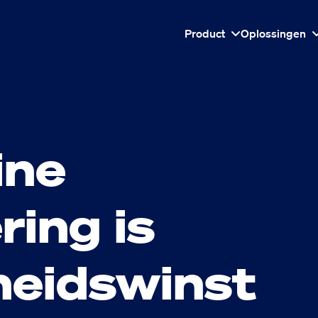
Product
Oplossingen
ine
ring is
eidswinst