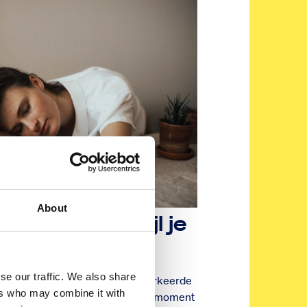
About
e bent terwijl je
eslapen
se our traffic. We also share
 Dan ben je misschien op het verkeerde
ers who may combine it with
it kun je doen om op het goede moment