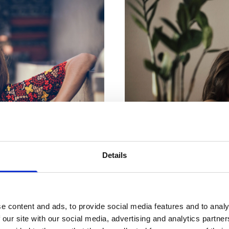
Details
n belang zijn
Waarom je mo
eefstijl
goed hebt g
e content and ads, to provide social media features and to analy
r dat je je fitter voelt en
Goed geslapen en toch moe?
 our site with our social media, advertising and analytics partn
Deze leefgewoontes horen
moment wakker geworden. D