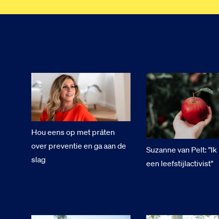
Hou eens op met práten
over preventie en ga aan de
Suzanne van Pelt: "Ik
slag
een leefstijlactivist"