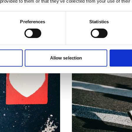
 provided to them or that they’ve collected from your use of their
te ontwaken.
Lees meer
Preferences
Statistics
Allow selection